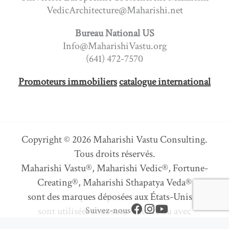
VedicArchitecture@Maharishi.net
Bureau National US
Info@MaharishiVastu.org
(641) 472-7570
Promoteurs immobiliers
catalogue international
Copyright © 2026 Maharishi Vastu Consulting.
Tous droits réservés.
Maharishi Vastu®, Maharishi Vedic®, Fortune-
Creating®, Maharishi Sthapatya Veda®
sont des marques déposées aux États-Unis et
F
I
Y
Suivez-nous
sont utilisées sous sous-licence ou avec
a
n
o
permission.