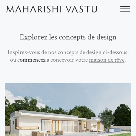
Aller
au
contenu
Explorez les concepts de design
Inspirez-vous de nos concepts de design ci-dessous,
ou c
ommencez
à concevoir votre
maison de rêve
.