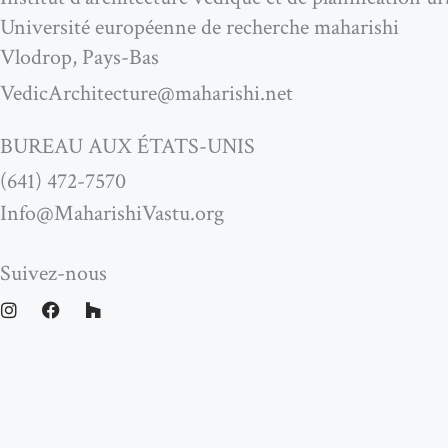
Université européenne de recherche maharishi
Vlodrop, Pays-Bas
VedicArchitecture@maharishi.net
BUREAU AUX ÉTATS-UNIS
(641) 472-7570
Info@MaharishiVastu.org
Suivez-nous
I
F
H
n
a
o
s
c
u
t
e
z
a
b
z
g
o
r
o
a
k