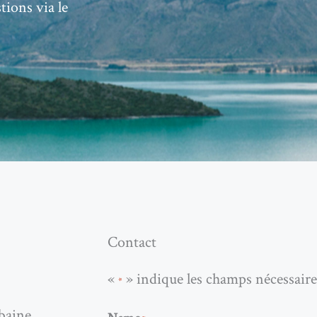
ions via le
Contact
«
» indique les champs nécessaire
*
rbaine