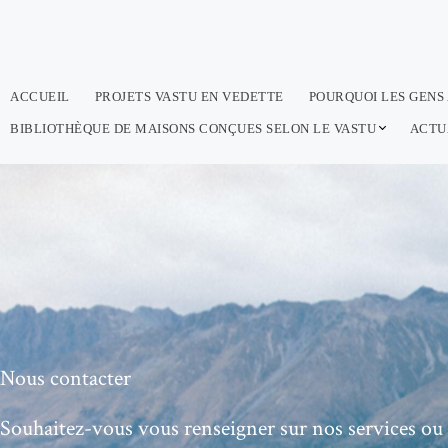
F
I
Y
Aller
a
n
o
au
c
s
u
contenu
e
t
T
ACCUEIL
PROJETS VASTU EN VEDETTE
POURQUOI LES GENS
b
a
u
o
g
b
BIBLIOTHÈQUE DE MAISONS CONÇUES SELON LE VASTU
ACTU
o
r
e
k
a
m
Nous contacter
Souhaitez-vous vous renseigner sur nos services
ou 